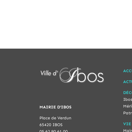
ACC
ACT
DÉC
Ibos
Méri
MAIRIE D'IBOS
Patr
Place de Verdun
VIE
65420 IBOS
Mair
05 62 90 61 00