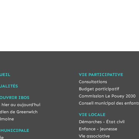
UEIL
VIE PARTICIPATIVE
Consultations
UALITÉS
Budget participatif
Commission Le Pouey 2030
OUVRIR IBOS
Conseil municipal des enfant
 hier au aujourd'hui
dien de Greenwich
VIE LOCALE
imoine
Démarches - État civil
Enfance - jeunesse
 MUNICIPALE
Vie associative
ie