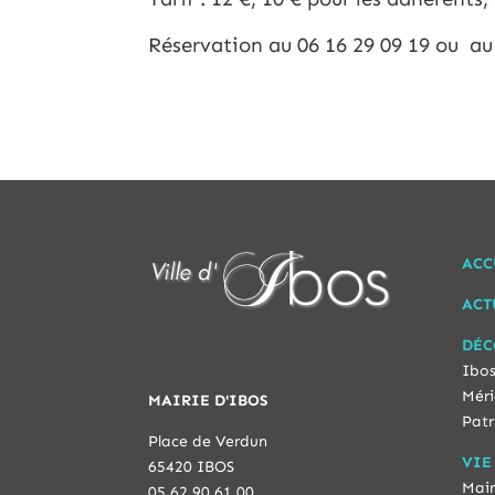
Réservation au 06 16 29 09 19 ou au
ACC
ACT
DÉC
Ibos
Méri
MAIRIE D'IBOS
Patr
Place de Verdun
VIE
65420 IBOS
Mair
05 62 90 61 00