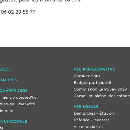
 06 02 29 55 77
UEIL
VIE PARTICIPATIVE
Consultations
UALITÉS
Budget participatif
Commission Le Pouey 2030
OUVRIR IBOS
Conseil municipal des enfant
 hier au aujourd'hui
dien de Greenwich
VIE LOCALE
imoine
Démarches - État civil
Enfance - jeunesse
 MUNICIPALE
Vie associative
ie