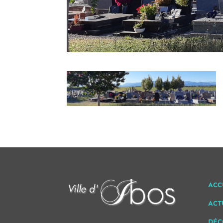
ACC
ACT
DÉC