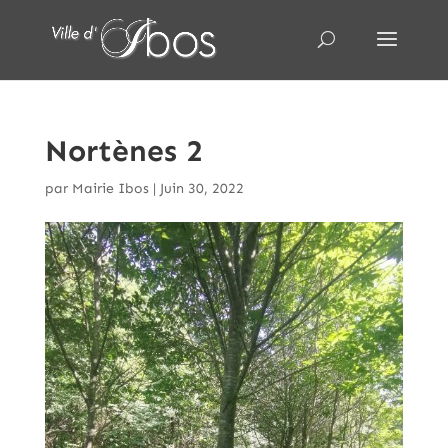
Nortènes 2
par
Mairie Ibos
|
Juin 30, 2022