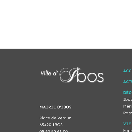
ACC
ACT
DÉC
Ibos
Méri
MAIRIE D'IBOS
Patr
Place de Verdun
VIE
65420 IBOS
Mair
05 62 90 61 00