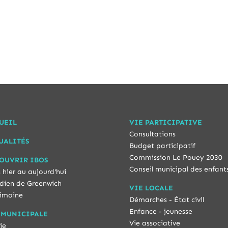
UEIL
VIE PARTICIPATIVE
Consultations
UALITÉS
Budget participatif
Commission Le Pouey 2030
OUVRIR IBOS
Conseil municipal des enfant
 hier au aujourd'hui
dien de Greenwich
VIE LOCALE
imoine
Démarches - État civil
Enfance - jeunesse
 MUNICIPALE
Vie associative
ie