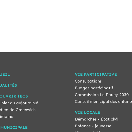
UEIL
VIE PARTICIPATIVE
Consultations
UALITÉS
Budget participatif
Commission Le Pouey 2030
OUVRIR IBOS
Conseil municipal des enfant
 hier au aujourd'hui
dien de Greenwich
VIE LOCALE
imoine
Démarches - État civil
Enfance - jeunesse
 MUNICIPALE