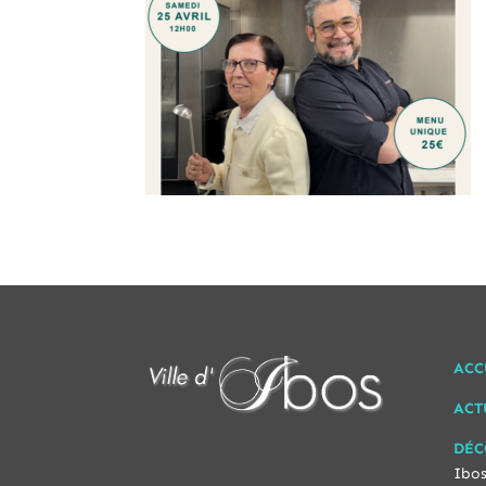
ACC
ACT
DÉC
Ibos