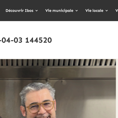
Découvrir Ibos
Vie municipale
Vie locale
V
-04-03 144520