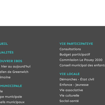
UEIL
VIE PARTICIPATIVE
Consultations
UALITÉS
Budget participatif
Commission Le Pouey 2030
OUVRIR IBOS
Conseil municipal des enfant
 hier au aujourd'hui
dien de Greenwich
VIE LOCALE
imoine
Démarches - État civil
Enfance - jeunesse
 MUNICIPALE
Vie associative
ie
Vie culturelle
pe municipale
Social-santé
eils municipaux