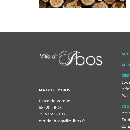
ACC
ACT
DÉC
Ibos
Méri
MAIRIE D'IBOS
Patr
Place de Verdun
VIE
65420 IBOS
Mair
05 62 90 61 00
Equi
mairie.ibos@ville-ibos.fr
Cons