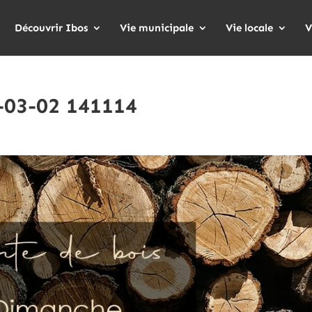
Découvrir Ibos
Vie municipale
Vie locale
V
-03-02 141114