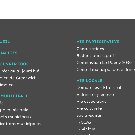
UEIL
VIE PARTICIPATIVE
Consultations
UALITÉS
Budget participatif
Commission Le Pouey 2030
OUVRIR IBOS
Conseil municipal des enfant
 hier au aujourd'hui
dien de Greenwich
VIE LOCALE
imoine
Démarches - État civil
Enfance - jeunesse
 MUNICIPALE
Vie associative
ie
Vie culturelle
pe municipale
Social-santé
eils municipaux
→
CCAS
ications municipales
→
Séniors