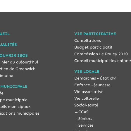
UEIL
VIE PARTICIPATIVE
Consultations
UALITÉS
Budget participatif
Commission Le Pouey 2030
OUVRIR IBOS
Conseil municipal des enfant
 hier au aujourd'hui
dien de Greenwich
VIE LOCALE
imoine
Démarches - État civil
Enfance - jeunesse
 MUNICIPALE
Vie associative
ie
Vie culturelle
pe municipale
Social-santé
eils municipaux
→
CCAS
ications municipales
→
Séniors
→
Services