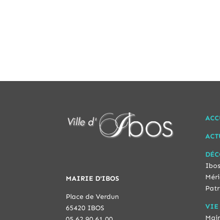
ACC
ACT
DÉC
Ibos
Méri
MAIRIE D'IBOS
Patr
Place de Verdun
VIE
65420 IBOS
Mair
05 62 90 61 00