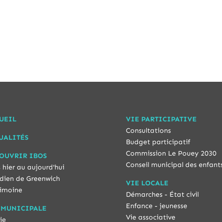
UEIL
VIE PARTICIPATIVE
Consultations
UALITÉS
Budget participatif
Commission Le Pouey 2030
OUVRIR IBOS
Conseil municipal des enfant
 hier au aujourd'hui
dien de Greenwich
VIE LOCALE
imoine
Démarches - État civil
Enfance - jeunesse
 MUNICIPALE
Vie associative
ie