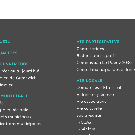
UEIL
VIE PARTICIPATIVE
Consultations
UALITÉS
Budget participatif
Commission Le Pouey 2030
OUVRIR IBOS
Conseil municipal des enfant
 hier au aujourd'hui
dien de Greenwich
VIE LOCALE
imoine
Démarches - État civil
Enfance - jeunesse
 MUNICIPALE
Vie associative
ie
Vie culturelle
pe municipale
Social-santé
eils municipaux
→
CCAS
ications municipales
→
Séniors