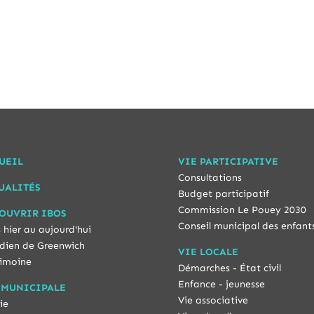
UEIL
VIE PARTICIPATIVE
Consultations
UALITÉS
Budget participatif
Commission Le Pouey 2030
OUVRIR IBOS
Conseil municipal des enfant
 hier au aujourd'hui
dien de Greenwich
VIE LOCALE
imoine
Démarches - État civil
Enfance - jeunesse
 MUNICIPALE
Vie associative
ie