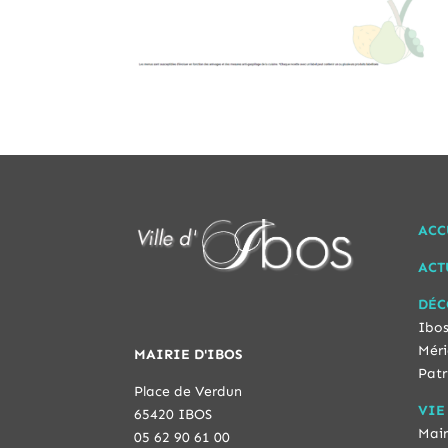
ACC
ACT
DÉC
Ibos
Méri
MAIRIE D'IBOS
Patr
Place de Verdun
VIE
65420 IBOS
Mair
05 62 90 61 00