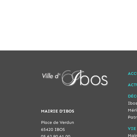
ACC
ACT
DÉC
Ibos
Méri
MAIRIE D'IBOS
Patr
Place de Verdun
VIE
65420 IBOS
Mair
05 62 90 61 00