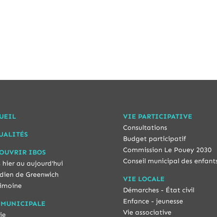
UEIL
VIE PARTICIPATIVE
Consultations
UALITÉS
Budget participatif
Commission Le Pouey 2030
OUVRIR IBOS
Conseil municipal des enfant
 hier au aujourd'hui
dien de Greenwich
VIE LOCALE
imoine
Démarches - État civil
Enfance - jeunesse
 MUNICIPALE
Vie associative
ie