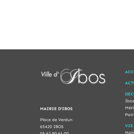
ACC
ACT
DÉC
Ibos
Méri
MAIRIE D'IBOS
Patr
Place de Verdun
VIE
65420 IBOS
Mair
05 62 90 61 00