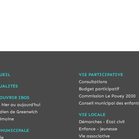
UEIL
VIE PARTICIPATIVE
Consultations
UALITÉS
Budget participatif
Commission Le Pouey 2030
OUVRIR IBOS
Conseil municipal des enfant
 hier au aujourd'hui
dien de Greenwich
VIE LOCALE
imoine
Démarches - État civil
Enfance - jeunesse
 MUNICIPALE
Vie associative
ie