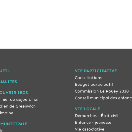
UEIL
VIE PARTICIPATIVE
Consultations
UALITÉS
Budget participatif
Commission Le Pouey 2030
OUVRIR IBOS
Conseil municipal des enfant
 hier au aujourd'hui
dien de Greenwich
VIE LOCALE
imoine
Démarches - État civil
Enfance - jeunesse
 MUNICIPALE
Vie associative
ie