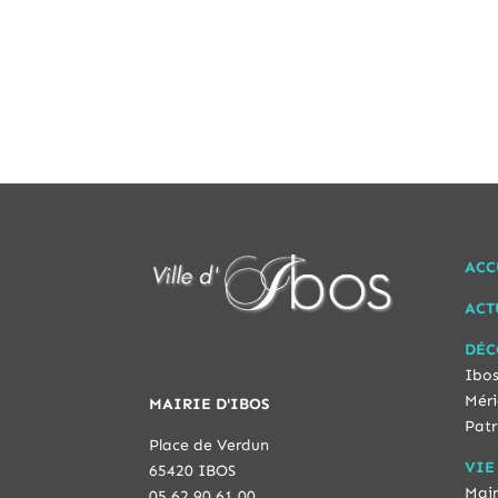
ACC
ACT
DÉC
Ibos
Méri
MAIRIE D'IBOS
Patr
Place de Verdun
VIE
65420 IBOS
Mair
05 62 90 61 00