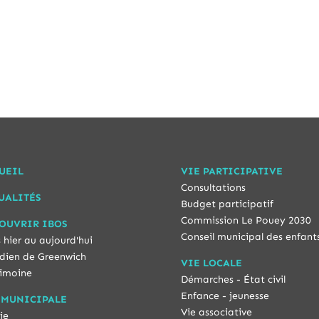
UEIL
VIE PARTICIPATIVE
Consultations
UALITÉS
Budget participatif
Commission Le Pouey 2030
OUVRIR IBOS
Conseil municipal des enfant
 hier au aujourd'hui
dien de Greenwich
VIE LOCALE
imoine
Démarches - État civil
Enfance - jeunesse
 MUNICIPALE
Vie associative
ie