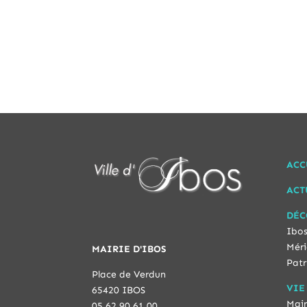
ACC
ACT
DÉC
Ibos
Méri
MAIRIE D'IBOS
Patr
Place de Verdun
VIE
65420 IBOS
Mair
05 62 90 61 00