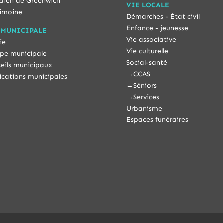
dien de Greenwich
VIE LOCALE
imoine
Démarches - État civil
Enfance - jeunesse
 MUNICIPALE
Vie associative
ie
Vie culturelle
pe municipale
Social-santé
eils municipaux
→
CCAS
ications municipales
→
Séniors
→
Services
Urbanisme
Espaces funéraires