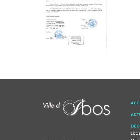
ACC
ACT
DÉC
Ibos