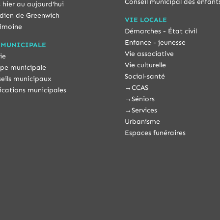
Conseil municipal des enfant
 hier au aujourd'hui
dien de Greenwich
VIE LOCALE
imoine
Démarches - État civil
Enfance - jeunesse
 MUNICIPALE
Vie associative
ie
Vie culturelle
pe municipale
Social-santé
eils municipaux
→
CCAS
ications municipales
→
Séniors
→
Services
Urbanisme
Espaces funéraires