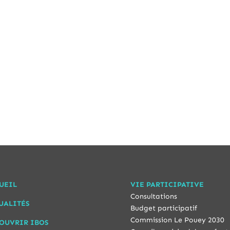
UEIL
VIE PARTICIPATIVE
Consultations
UALITÉS
Budget participatif
Commission Le Pouey 2030
OUVRIR IBOS