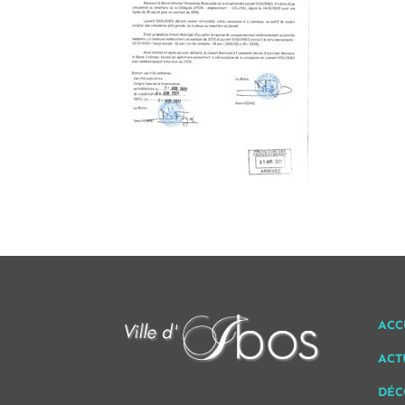
ACC
ACT
DÉC