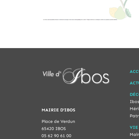
ACC
ACT
DÉC
Ibos
Méri
MAIRIE D'IBOS
Patr
Place de Verdun
VIE
65420 IBOS
Mair
05 62 90 61 00