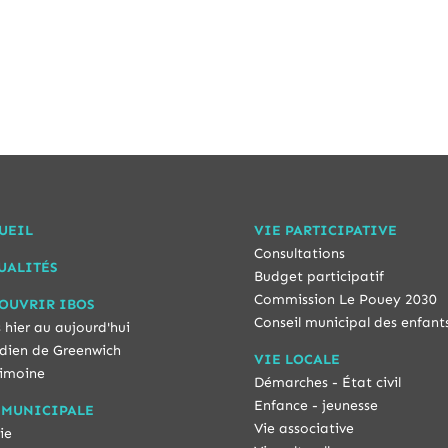
UEIL
VIE PARTICIPATIVE
Consultations
UALITÉS
Budget participatif
Commission Le Pouey 2030
OUVRIR IBOS
Conseil municipal des enfant
 hier au aujourd'hui
dien de Greenwich
VIE LOCALE
imoine
Démarches - État civil
Enfance - jeunesse
 MUNICIPALE
Vie associative
ie