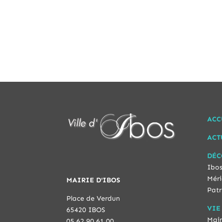
ACC
ACT
DÉC
Ibos
Méri
MAIRIE D'IBOS
Patr
Place de Verdun
VIE
65420 IBOS
Mair
05 62 90 61 00