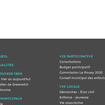
UEIL
VIE PARTICIPATIVE
Consultations
UALITÉS
Budget participatif
Commission Le Pouey 2030
OUVRIR IBOS
Conseil municipal des enfant
 hier au aujourd'hui
dien de Greenwich
VIE LOCALE
imoine
Démarches - État civil
Enfance - jeunesse
 MUNICIPALE
Vie associative
ie