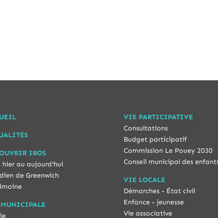
UEIL
VIE PARTICIPATIVE
Consultations
UALITÉS
Budget participatif
Commission Le Pouey 2030
OUVRIR IBOS
Conseil municipal des enfant
 hier au aujourd'hui
dien de Greenwich
VIE LOCALE
imoine
Démarches - État civil
Enfance - jeunesse
 MUNICIPALE
Vie associative
ie