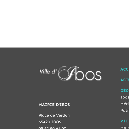
ACC
ACT
DÉC
Ibos
Méri
MAIRIE D'IBOS
Patr
Place de Verdun
VIE
65420 IBOS
Mair
05 62 90 61 00