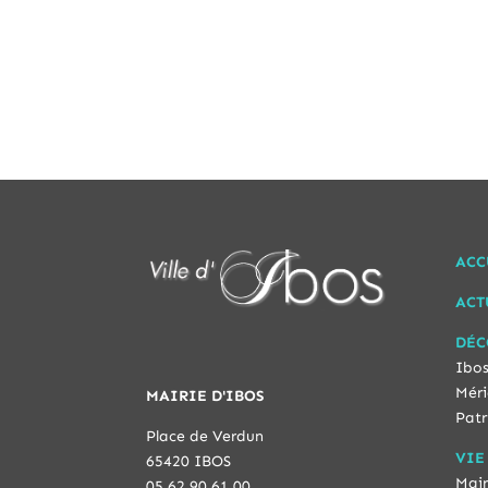
ACC
ACT
DÉC
Ibos
Méri
MAIRIE D'IBOS
Patr
Place de Verdun
VIE
65420 IBOS
Mair
05 62 90 61 00