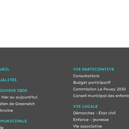
UEIL
VIE PARTICIPATIVE
Consultations
UALITÉS
Budget participatif
Commission Le Pouey 2030
OUVRIR IBOS
Conseil municipal des enfant
 hier au aujourd'hui
dien de Greenwich
VIE LOCALE
imoine
Démarches - État civil
Enfance - jeunesse
 MUNICIPALE
Vie associative
ie